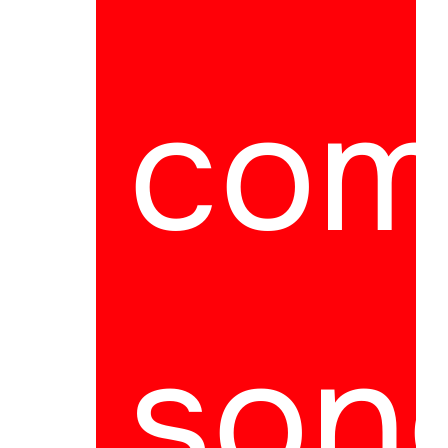
com
son