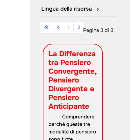
Lingua della risorsa
3
1
2
4
5
6
7
Pagina 3 di 8
Titolo
La Differenza
tra Pensiero
Convergente,
Pensiero
Divergente e
Pensiero
Anticipante
Comprendere
perché queste tre
modalità di pensiero
sono tutte