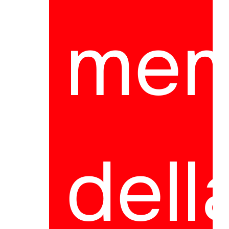
mem
dell