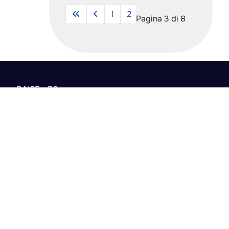
Articoli
3
1
2
4
5
6
7
Pagina 3 di 8
RAISE - P6
Login
Cookie Policy
Contatti