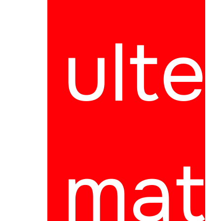
ulte
mate