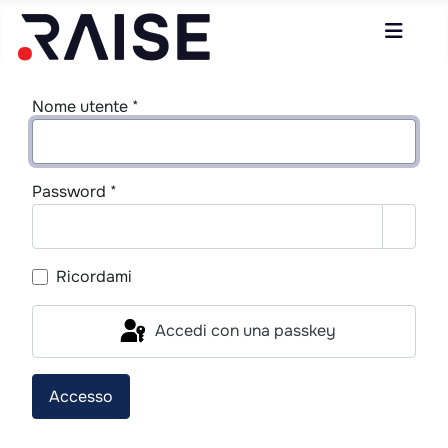
Nome utente
*
Password
*
Mostr
Ricordami
Accedi con una passkey
Accesso