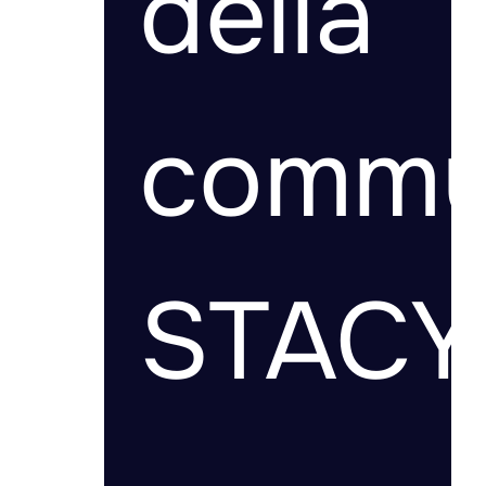
della
commu
STACY