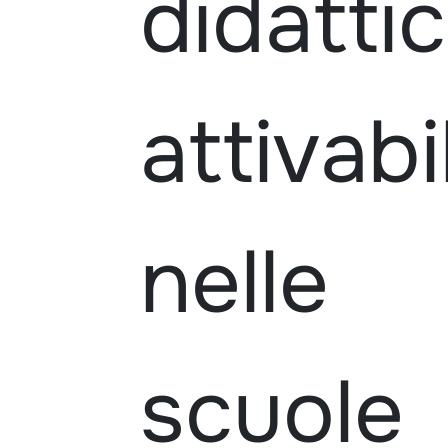
didatti
attivabil
nelle
scuole