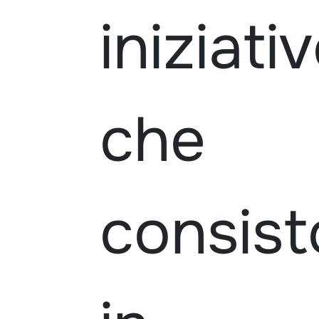
iniziati
che
consis