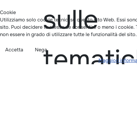
sulle
Cookie
Utilizziamo solo cookie tecnici su questo sito Web. Essi sono
sito. Puoi decidere tu stesso se consentire o meno i cookie. Ti
non essere in grado di utilizzare tutte le funzionalità del sito.
♿
temati
Accetta
Nega
Maggiori informa
dell'int