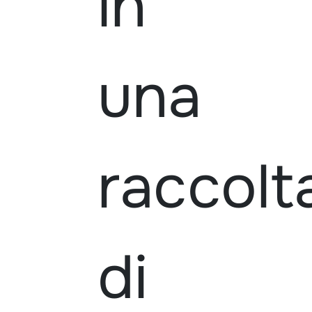
in
una
raccolt
di