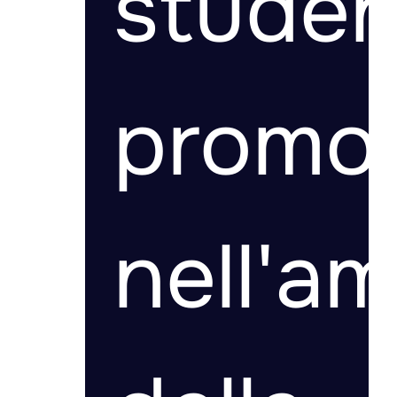
studen
promo
nell'a