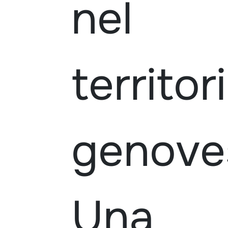
nel
territor
genove
Una