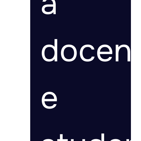
a
docent
e