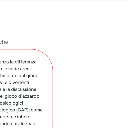
iche
denza la differenza
 le varie aree
stimolate dal gioco
vi e divertenti
e e la discussione
del gioco d’azzardo
psicologici
tologico (GAP); come
rcorso e infine
ando così le reali